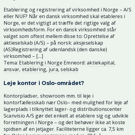
Etablering og registrering af virksomhed i Norge – A/S
eller NUF? Når en dansk virksomhed skal etableres i
Norge, er det vigtigt at træffe det rigtige valg af
virksomhedsform. For en dansk virksomhed står
valget som oftest mellem disse to: Oprettelse af
aktieselskab (A/S) – på norsk: aksjeselskap
(AS)Registrering af udenlandsk (den danske)
virksomhed – […]
Tema:
Etablering i Norge
Emneord:
aktiekapital
,
ansvar
,
etablering
,
jura
,
selskab
Leje kontor i Oslo-området?
Kontorpladser, showroom mm. til leje i
kontorfællesskab nær Oslo– med mulighed for leje af
lagerplads i tilknyttet lager- og distributionscenter
Scanvisio A/S gør det enkelt at etablere sig og udvikle
forretningen i Norge – og det behøver ikke at koste
spidsen af en jetjager. Faciliteterne ligger ca. 7,5 km