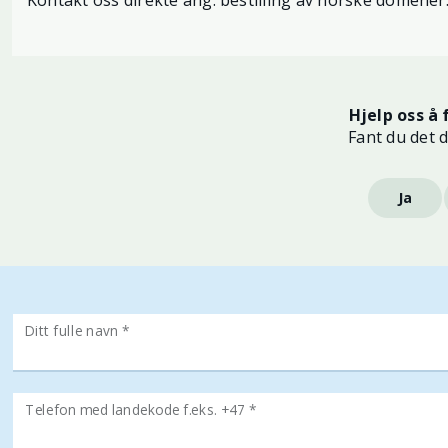
Kontakt oss direkte ang. bestilling av norske domener
Hjelp oss å 
Fant du det d
Ja
Ditt fulle navn *
Telefon med landekode f.eks. +47 *