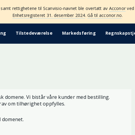
 samt rettighetene til Scanvisio-navnet ble overtatt av
Acconor
ved 
Enhetsregisteret 31. desember 2024
.
Gå til acconor.no
.
ing
Tilstedeværelse
Markedsføring
Regnskapstj
sk domene. Vi bistår våre kunder med bestilling.
av om tilhørighet oppfylles.
l domenet.