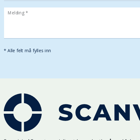
Melding *
* Alle felt må fylles inn