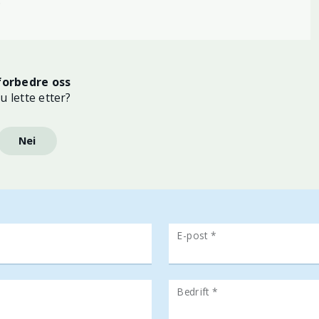
.
forbedre oss
u lette etter?
Nei
E-post *
Bedrift *