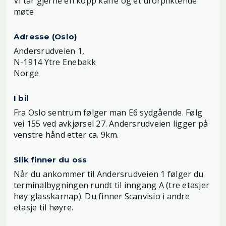
Vi tar gjerne en kopp kaffe og et uforpliktende
møte
Adresse (Oslo)
Andersrudveien 1,
N-1914 Ytre Enebakk
Norge
I bil
Fra Oslo sentrum følger man E6 sydgående. Følg
vei 155 ved avkjørsel 27. Andersrudveien ligger på
venstre hånd etter ca. 9km.
Slik finner du oss
Når du ankommer til Andersrudveien 1 følger du
terminalbygningen rundt til inngang A (tre etasjer
høy glasskarnap). Du finner Scanvisio i andre
etasje til høyre.