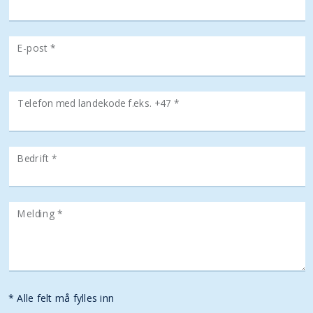
E-post *
Telefon med landekode f.eks. +47 *
Bedrift *
Melding *
* Alle felt må fylles inn