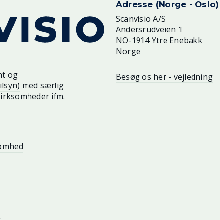
Adresse (Norge - Oslo)
Scanvisio A/S
Andersrudveien 1
NO-1914 Ytre Enebakk
Norge
nt og
Besøg os her - vejledning
ilsyn)
med særlig
virksomheder ifm.
somhed
r