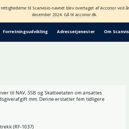
 rettighederne til Scanvisio-navnet blev overtaget af
Acconor
ved år
december 2024
.
Gå til acconor.dk
.
Forretningsudvikling
Adressetjenester
Om Scanvis
iver til NAV, SSB og Skatteetaten om ansattes
sgiverafgift mm. Denne erstatter fem tidligere
trekk (RF-1037)