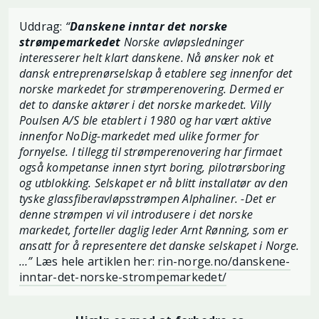
Uddrag:
“
Danskene inntar det norske
strømpemarkedet
Norske avløpsledninger
interesserer helt klart danskene. Nå ønsker nok et
dansk entreprenørselskap å etablere seg innenfor det
norske markedet for strømperenovering. Dermed er
det to danske aktører i det norske markedet. Villy
Poulsen A/S ble etablert i 1980 og har vært aktive
innenfor NoDig-markedet med ulike former for
fornyelse. I tillegg til strømperenovering har firmaet
også kompetanse innen styrt boring, pilotrørsboring
og utblokking. Selskapet er nå blitt installatør av den
tyske glassfiberavløpsstrømpen Alphaliner. -Det er
denne strømpen vi vil introdusere i det norske
markedet, forteller daglig leder Arnt Rønning, som er
ansatt for å representere det danske selskapet i Norge.
…”
Læs hele artiklen her:
rin-norge.no/danskene-
inntar-det-norske-strompemarkedet/