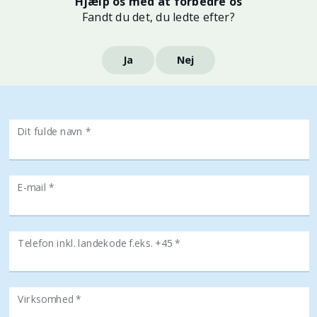
Hjælp os med at forbedre os
Fandt du det, du ledte efter?
Ja
Nej
Dit fulde navn *
E-mail *
Telefon inkl. landekode f.eks. +45 *
Virksomhed *